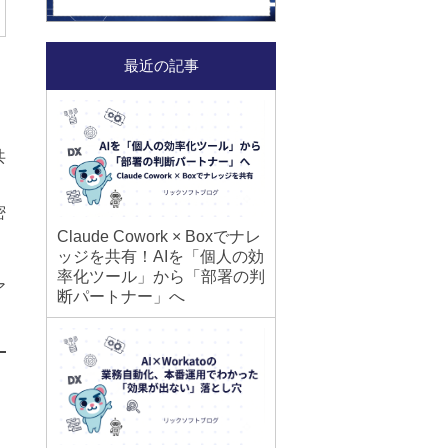
最近の記事
共
密
Claude Cowork × Boxでナレ
ッジを共有！AIを「個人の効
率化ツール」から「部署の判
ア
断パートナー」へ