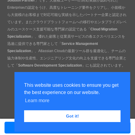
Solution Partner
」です。大規模ユーザーへの対応実績が認められた
Enterpriseの認定をうけ、高度なトレーニング要件をクリアし、小規模か
ら大規模のお客様まで対応可能な実績を示したパートナー企業と認定され
ています。またクラウドプラットフォームへの移行やエンタプライズレベ
ルのユースケース支援可能な専門家の認定である「
Cloud Migration
Specialization
」、優れた顧客と従業員サービスの各エクスペリエンスを
迅速に提供できる専門家として「
Service Management
Specialization
」、Atlassian Cloudの最新ツール群を最適化し、チームの
協力体制や生産性、エンジニアリング文化の向上を支援できる専門企業と
して「
Software Development Specialization
」にも認定されています。
This website uses cookies to ensure you get
the best experience on our website.
Learn more
Got it!
Copyright Ricksoft Co., Ltd.
お問い合わせ