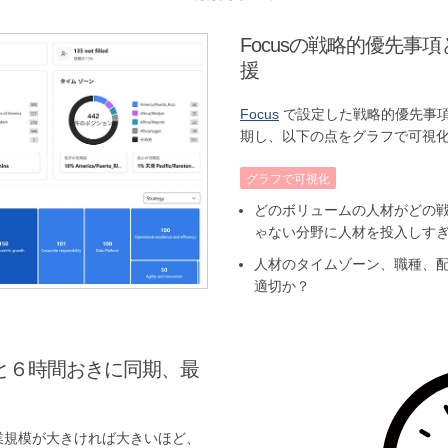
Focusの戦略的優先事
援
Focus
で設定した戦略的優先事項（Fo
期し、以下の点をグラフで可視
グラフで可視化
どのボリュームの人材がどの
ゃない分野に人材を投入しす
人材のタイムゾーン、職種、
適切か？
と６時間おきに同期、最
業規模が大きければ大きいほど、