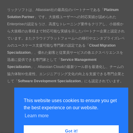
リックソフトは、Atlassian社の最高位のパートナーである「
Platinum
Solution Partner
」です。大規模ユーザーへの対応実績が認められた
Enterpriseの認定をうけ、高度なトレーニング要件をクリアし、小規模か
ら大規模のお客様まで対応可能な実績を示したパートナー企業と認定され
ています。またクラウドプラットフォームへの移行やエンタプライズレベ
ルのユースケース支援可能な専門家の認定である「
Cloud Migration
Specialization
」、優れた顧客と従業員サービスの各エクスペリエンスを
迅速に提供できる専門家として「
Service Management
Specialization
」、Atlassian Cloudの最新ツール群を最適化し、チームの
協力体制や生産性、エンジニアリング文化の向上を支援できる専門企業と
して「
Software Development Specialization
」にも認定されています。
This website uses cookies to ensure you get
the best experience on our website.
Learn more
Got it!