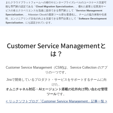
またクラウドプラットフォームへの移行やエンタープライズレベルのユースケース支援可
能な専門家の認定である「
Cloud Migration Specialization
」、優れた顧客と従業員サー
ビスの各エクスペリエンスを迅速に提供できる専門家として「
Service Management
Specialization
」、Atlassian Cloudの最新ツール群を最適化し、チームの協力体制や生産
性、エンジニアリング文化の向上を支援できる専門企業として「
Software Development
Specialization
」にも認定されています。
Customer Service Managementと
は？
Customer Service Management（CSM)は、Service Collection のアプ
リの一つです。
Jiraで開発しているプロダクト・サービスをサポートするチームに向
けた、
オムニチャネル対応・AIエージェント搭載の社外向け問い合わせ管理
ツール
です。
< リックソフトブログ「Customer Service Management」記事一覧 >