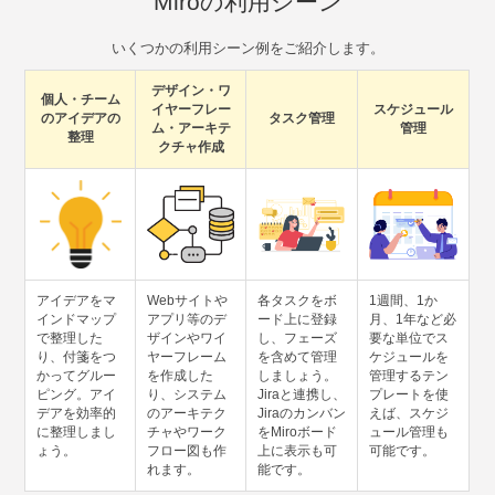
Miroの利用シーン
いくつかの利用シーン例をご紹介します。
デザイン・ワ
個人・チーム
イヤーフレー
スケジュール
の
アイデアの
タスク管理
ム・
アーキテ
管理
整理
クチャ作成
アイデアをマ
Webサイトや
各タスクをボ
1週間、1か
インドマップ
アプリ等のデ
ード上に登録
月、1年など必
で整理した
ザインやワイ
し、フェーズ
要な単位でス
り、付箋をつ
ヤーフレーム
を含めて管理
ケジュールを
かってグルー
を作成した
しましょう。
管理するテン
ピング。アイ
り、システム
Jiraと連携し、
プレートを使
デアを効率的
のアーキテク
Jiraのカンバン
えば、スケジ
に整理しまし
チャやワーク
をMiroボード
ュール管理も
ょう。
フロー図も作
上に表示も可
可能です。
れます。
能です。