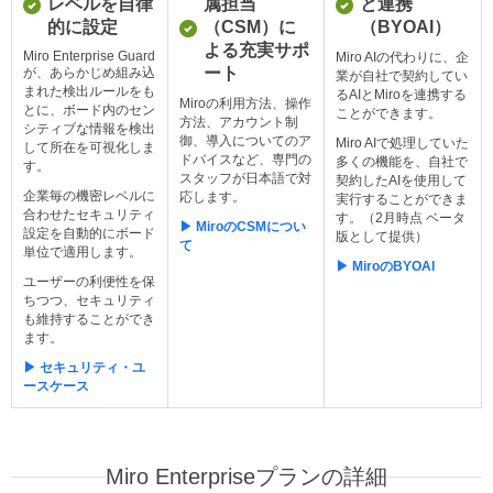
レベルを自律
属担当
と連携
的に設定
（CSM）に
（BYOAI）
よる充実サポ
Miro Enterprise Guard
Miro AIの代わりに、企
ート
が、あらかじめ組み込
業が自社で契約してい
まれた検出ルールをも
るAIとMiroを連携する
Miroの利用方法、操作
とに、ボード内のセン
ことができます。
方法、アカウント制
シティブな情報を検出
御、導入についてのア
Miro AIで処理していた
して所在を可視化しま
ドバイスなど、専門の
多くの機能を、自社で
す。
スタッフが日本語で対
契約したAIを使用して
企業毎の機密レベルに
応します。
実行することができま
合わせたセキュリティ
す。（2月時点 ベータ
▶ MiroのCSMについ
設定を自動的にボード
版として提供）
て
単位で適用します。
▶ MiroのBYOAI
ユーザーの利便性を保
ちつつ、セキュリティ
も維持することができ
ます。
▶ セキュリティ・ユ
ースケース
Miro Enterpriseプランの詳細