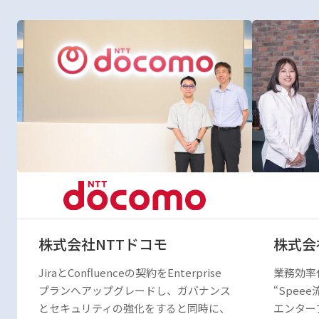
株式会社Speee
アイペ
業務効率化と品質向上を実現する
Confl
“Speee流” Trello活用術
有基盤を
エンタープライズプランの導入でよりセ
的な向上