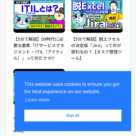
【5分で解説】DX時代に必
【5分で解説】脱エクセル
要な要素「ITサービスマネ
の決定版「Jira」って何が
ジメント・ ITIL（アイティ
便利なの？【タスク管理ツ
ル）」って何だクマ!?
ール】
This website uses cookies to ensure you get
the best experience on our website.
Learn more
【5分で解説】クマでも分
Got it!
かる！Confluenceの使い
方【ナレッジ管理＆社内
wiki】