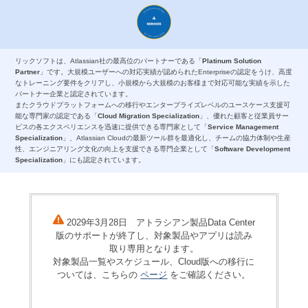
リックソフトは、Atlassian社の最高位のパートナーである「
Platinum Solution
Partner
」です。大規模ユーザーへの対応実績が認められたEnterpriseの認定をうけ、高度
なトレーニング要件をクリアし、小規模から大規模のお客様まで対応可能な実績を示した
パートナー企業と認定されています。
またクラウドプラットフォームへの移行やエンタープライズレベルのユースケース支援可
能な専門家の認定である「
Cloud Migration Specialization
」、優れた顧客と従業員サー
ビスの各エクスペリエンスを迅速に提供できる専門家として「
Service Management
Specialization
」、Atlassian Cloudの最新ツール群を最適化し、チームの協力体制や生産
性、エンジニアリング文化の向上を支援できる専門企業として「
Software Development
Specialization
」にも認定されています。
2029年3月28日 アトラシアン製品Data Center
版のサポートが終了し、対象製品やアプリは読み
取り専用となります。
対象製品一覧やスケジュール、Cloud版への移行に
ついては、こちらの
ページ
をご確認ください。