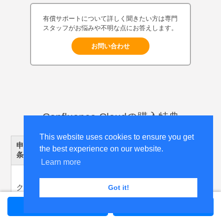
有償サポートについて詳しく聞きたい方は専門
スタッフがお悩みや不明な点にお答えします。
お問い合わせ
Confluence Cloudの購入特典
This website uses cookies to ensure you get
申し込み時の
the best experience on our website.
特典内容
条件
Learn more
1.
サポートサービス
を契約可能
クラウド版を
Got it!
ご購入
2.
D-Accel
の提供
資料ダウンロード
お問い合わせ