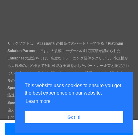
リックソフトは、Atlassian社の最高位のパートナーである「
Platinum
Solution Partner
」です。大規模ユーザーへの対応実績が認められた
Enterpriseの認定をうけ、高度なトレーニング要件をクリアし、小規模か
ら大規模のお客様まで対応可能な実績を示したパートナー企業と認定され
ています。またクラウドプラットフォームへの移行やエンタプライズレベ
ルのユースケース支援可能な専門家の認定である「
Cloud Migration
This website uses cookies to ensure you get
Specialization
」、優れた顧客と従業員サービスの各エクスペリエンスを
the best experience on our website.
迅速に提供できる専門家として「
Service Management
Learn more
Specialization
」、Atlassian Cloudの最新ツール群を最適化し、チームの
協力体制や生産性、エンジニアリング文化の向上を支援できる専門企業と
Got it!
して「
Software Development Specialization
」にも認定されています。
お問い合わせ