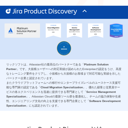
リックソフトは、Atlassian社の最高位のパートナーである「
Platinum Solution
Partner
」です。大規模ユーザーへの対応実績が認められたEnterpriseの認定をうけ、高度
なトレーニング要件をクリアし、小規模から大規模のお客様まで対応可能な実績を示した
パートナー企業と認定されています。
またクラウドプラットフォームへの移行やエンタープライズレベルのユースケース支援可
能な専門家の認定である「
Cloud Migration Specialization
」、優れた顧客と従業員サー
ビスの各エクスペリエンスを迅速に提供できる専門家として「
Service Management
Specialization
」、Atlassian Cloudの最新ツール群を最適化し、チームの協力体制や生産
性、エンジニアリング文化の向上を支援できる専門企業として「
Software Development
Specialization
」にも認定されています。