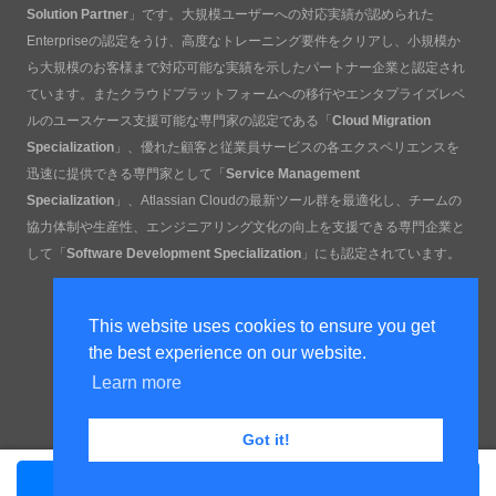
Solution Partner
」です。大規模ユーザーへの対応実績が認められた
Enterpriseの認定をうけ、高度なトレーニング要件をクリアし、小規模か
ら大規模のお客様まで対応可能な実績を示したパートナー企業と認定され
ています。またクラウドプラットフォームへの移行やエンタプライズレベ
ルのユースケース支援可能な専門家の認定である「
Cloud Migration
Specialization
」、優れた顧客と従業員サービスの各エクスペリエンスを
迅速に提供できる専門家として「
Service Management
Specialization
」、Atlassian Cloudの最新ツール群を最適化し、チームの
協力体制や生産性、エンジニアリング文化の向上を支援できる専門企業と
して「
Software Development Specialization
」にも認定されています。
This website uses cookies to ensure you get
the best experience on our website.
Learn more
Got it!
Copyright Ricksoft Co., Ltd.
お問い合わせ