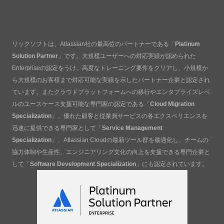
リックソフトは、Atlassian社の最高位のパートナーである「
Platinum
Solution Partner
」です。大規模ユーザーへの対応実績が認められた
Enterpriseの認定をうけ、高度なトレーニング要件をクリアし、小規模か
ら大規模のお客様まで対応可能な実績を示したパートナー企業と認定され
ています。またクラウドプラットフォームへの移行やエンタプライズレベ
ルのユースケース支援可能な専門家の認定である「
Cloud Migration
Specialization
」、優れた顧客と従業員サービスの各エクスペリエンスを
迅速に提供できる専門家として「
Service Management
Specialization
」、Atlassian Cloudの最新ツール群を最適化し、チームの
協力体制や生産性、エンジニアリング文化の向上を支援できる専門企業と
して「
Software Development Specialization
」にも認定されています。