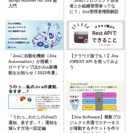
Script Runner for Jira 超
「Jiraのプロジェクト管理
入門
者とか組織管理者ってな
に？」Jira管理者権限解説
「Jiraに自動化機能（Jira
【クラウド版でも！】Jira
Automation）が搭載！
のREST API を使ってみよ
ロードマップほかJira新機
う
能をお知らせ！2022年夏」
「うわっ...わたしのJiraの
【Jira Software】複数プロ
通知、多すぎ...？」通知を
ジェクト共通でステータス
減らす方法ー設定編
が連動するチケットを作り