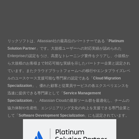
リックソフトは、Atlassian社の最高位のパートナーである「
Platinum
Solution Partner
」です。大規模ユーザーへの対応実績が認められた
Enterpriseの認定をうけ、高度なトレーニング要件をクリアし、小規模か
ら大規模のお客様まで対応可能な実績を示したパートナー企業と認定され
ています。またクラウドプラットフォームへの移行やエンタプライズレベ
ルのユースケース支援可能な専門家の認定である「
Cloud Migration
Specialization
」、優れた顧客と従業員サービスの各エクスペリエンスを
迅速に提供できる専門家として「
Service Management
Specialization
」、Atlassian Cloudの最新ツール群を最適化し、チームの
協力体制や生産性、エンジニアリング文化の向上を支援できる専門企業と
して「
Software Development Specialization
」にも認定されています。