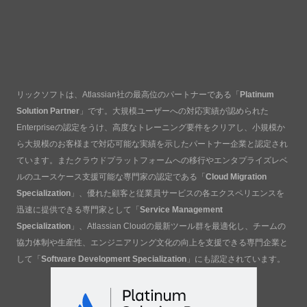
リックソフトは、Atlassian社の最高位のパートナーである「
Platinum
Solution Partner
」です。大規模ユーザーへの対応実績が認められた
Enterpriseの認定をうけ、高度なトレーニング要件をクリアし、小規模か
ら大規模のお客様まで対応可能な実績を示したパートナー企業と認定され
ています。またクラウドプラットフォームへの移行やエンタプライズレベ
ルのユースケース支援可能な専門家の認定である「
Cloud Migration
Specialization
」、優れた顧客と従業員サービスの各エクスペリエンスを
迅速に提供できる専門家として「
Service Management
Specialization
」、Atlassian Cloudの最新ツール群を最適化し、チームの
協力体制や生産性、エンジニアリング文化の向上を支援できる専門企業と
して「
Software Development Specialization
」にも認定されています。