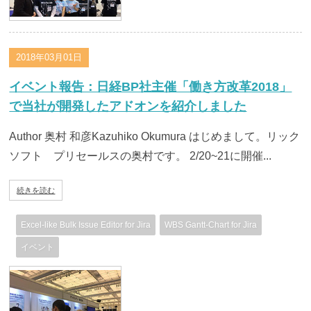
2018年03月01日
イベント報告：日経BP社主催「働き方改革2018」
で当社が開発したアドオンを紹介しました
Author 奥村 和彦Kazuhiko Okumura はじめまして。リック
ソフト プリセールスの奥村です。 2/20~21に開催...
続きを読む
Excel-like Bulk Issue Editor for Jira
WBS Gantt-Chart for Jira
イベント