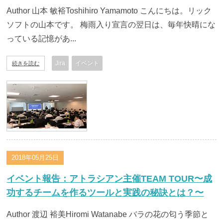
Author 山本 敏裕Toshihiro Yamamoto こんにちは。リック
ソフトの山本です。 梅雨入り宣言の翌日は、毎年快晴にな
っている記憶があ...
Jira
イベント
続きを読む
2018年05月25日
イベント報告：アトラシアン主催TEAM TOUR〜成
功するチームを作るツールと実践の秘訣とは？〜
Author 渡辺 裕美Hiromi Watanabe バラの花の匂う季節と