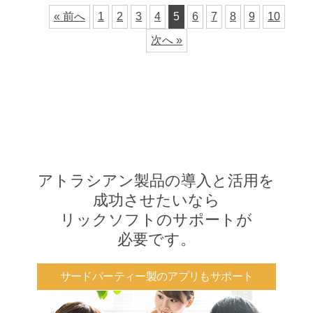
« 前へ
1
2
3
4
5
6
7
8
9
10
次へ »
アトラシアン製品の導入と活用を
成功させたいなら
リックソフトのサポートが
必要です。
サードパーティー製のアプリもサポート