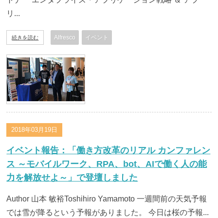
リ...
Alfresco
イベント
続きを読む
2018年03月19日
イベント報告：「働き方改革のリアル カンファレン
ス ～モバイルワーク、RPA、bot、AIで働く人の能
力を解放せよ～」で登壇しました
Author 山本 敏裕Toshihiro Yamamoto 一週間前の天気予報
では雪が降るという予報がありました。 今日は桜の予報...