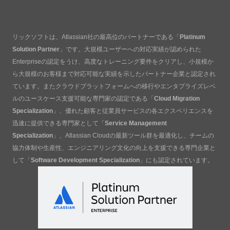
リックソフトは、Atlassian社の最高位のパートナーである「
Platinum
Solution Partner
」です。大規模ユーザーへの対応実績が認められた
Enterpriseの認定をうけ、高度なトレーニング要件をクリアし、小規模か
ら大規模のお客様まで対応可能な実績を示したパートナー企業と認定され
ています。またクラウドプラットフォームへの移行やエンタプライズレベ
ルのユースケース支援可能な専門家の認定である「
Cloud Migration
Specialization
」、優れた顧客と従業員サービスの各エクスペリエンスを
迅速に提供できる専門家として「
Service Management
Specialization
」、Atlassian Cloudの最新ツール群を最適化し、チームの
協力体制や生産性、エンジニアリング文化の向上を支援できる専門企業と
して「
Software Development Specialization
」にも認定されています。