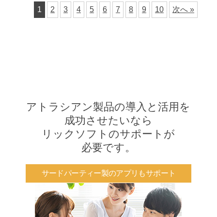
1
2
3
4
5
6
7
8
9
10
次へ »
アトラシアン製品の導入と活用を
成功させたいなら
リックソフトのサポートが
必要です。
サードパーティー製のアプリもサポート