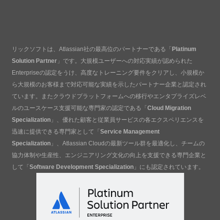
リックソフトは、Atlassian社の最高位のパートナーである「
Platinum
Solution Partner
」です。大規模ユーザーへの対応実績が認められた
Enterpriseの認定をうけ、高度なトレーニング要件をクリアし、小規模か
ら大規模のお客様まで対応可能な実績を示したパートナー企業と認定され
ています。またクラウドプラットフォームへの移行やエンタプライズレベ
ルのユースケース支援可能な専門家の認定である「
Cloud Migration
Specialization
」、優れた顧客と従業員サービスの各エクスペリエンスを
迅速に提供できる専門家として「
Service Management
Specialization
」、Atlassian Cloudの最新ツール群を最適化し、チームの
協力体制や生産性、エンジニアリング文化の向上を支援できる専門企業と
して「
Software Development Specialization
」にも認定されています。