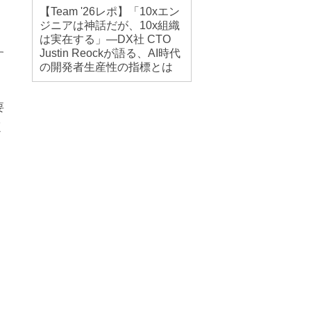
【Team '26レポ】「10xエン
ジニアは神話だが、10x組織
は実在する」―DX社 CTO
Justin Reockが語る、AI時代
す
の開発者生産性の指標とは
要
く