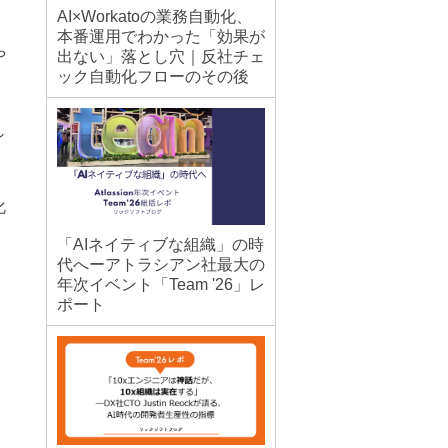
AI×Workatoの業務自動化、
本番運用でわかった「効果が
や
出ない」落とし穴｜反社チェ
ック自動化フローのその後
し
化
「AIネイティブな組織」の時
代へーアトラシアン社最大の
年次イベント「Team '26」レ
ポート