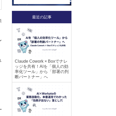
最近の記事
順
ン
れ
Claude Cowork × Boxでナレ
ッジを共有！AIを「個人の効
率化ツール」から「部署の判
断パートナー」へ
」