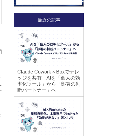
最近の記事
間
Claude Cowork × Boxでナレ
を
ッジを共有！AIを「個人の効
え
率化ツール」から「部署の判
断パートナー」へ
す
と