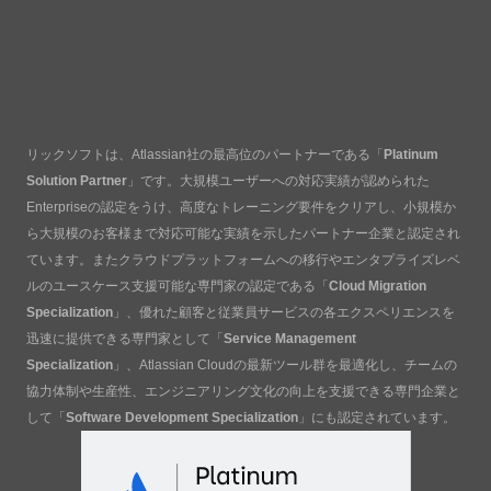
リックソフトは、Atlassian社の最高位のパートナーである「
Platinum
Solution Partner
」です。大規模ユーザーへの対応実績が認められた
Enterpriseの認定をうけ、高度なトレーニング要件をクリアし、小規模か
ら大規模のお客様まで対応可能な実績を示したパートナー企業と認定され
ています。またクラウドプラットフォームへの移行やエンタプライズレベ
ルのユースケース支援可能な専門家の認定である「
Cloud Migration
Specialization
」、優れた顧客と従業員サービスの各エクスペリエンスを
迅速に提供できる専門家として「
Service Management
Specialization
」、Atlassian Cloudの最新ツール群を最適化し、チームの
協力体制や生産性、エンジニアリング文化の向上を支援できる専門企業と
して「
Software Development Specialization
」にも認定されています。