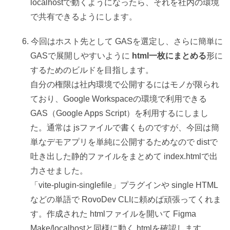
localhostで動くようになったら、それを社内の環境
で共有できるようにします。
今回はホスト先として GASを選定し、さらに簡単に
GASで展開しやすいように
html一枚にまとめる
形に
するためのビルドを目指します。
自分の権限は社内環境で公開するにはモノが限られ
ており、Google Workspaceの環境で利用できる
GAS（Google Apps Script）を利用するにしまし
た。通常は jsファイルで書くものですが、今回は簡
単なデモアプリを単純に公開するためなので distで
吐き出した静的ファイルをまとめて index.htmlで出
力させました。
「vite-plugin-singlefile」プラグインや single HTML
などの単語で RovoDev CLIに頼めば頑張ってくれま
す。作成された htmlファイルを開いて Figma
Make/localhostと同様に動く htmlを確認します。