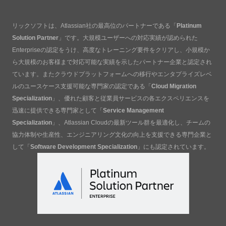
リックソフトは、Atlassian社の最高位のパートナーである「
Platinum
Solution Partner
」です。大規模ユーザーへの対応実績が認められた
Enterpriseの認定をうけ、高度なトレーニング要件をクリアし、小規模か
ら大規模のお客様まで対応可能な実績を示したパートナー企業と認定され
ています。またクラウドプラットフォームへの移行やエンタプライズレベ
ルのユースケース支援可能な専門家の認定である「
Cloud Migration
Specialization
」、優れた顧客と従業員サービスの各エクスペリエンスを
迅速に提供できる専門家として「
Service Management
Specialization
」、Atlassian Cloudの最新ツール群を最適化し、チームの
協力体制や生産性、エンジニアリング文化の向上を支援できる専門企業と
して「
Software Development Specialization
」にも認定されています。