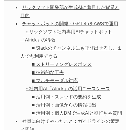
リックソフト開発部が生成AIに着目した背景と
目的
チャットボットの開発：GPT-4oをAWSで運用
◦ リックソフト社内専用AIチャットボット
「AIrick」の特徴
■ Slackのチャンネルにも呼び出せるし、１
人でも利用できる
■ ストリーミングレスポンス
■ 技術的な工夫
■ マルチモーダル対応
◦ 社内用AI「AIrick」の活用ユースケース
■ 活用例：スレッドの要約を生成
■ 活用例：画像からの情報抽出
■ 活用例：個人DMで生成AIと壁打ちや質問
社員に向けてやったこと：ガイドラインの策定
と周知