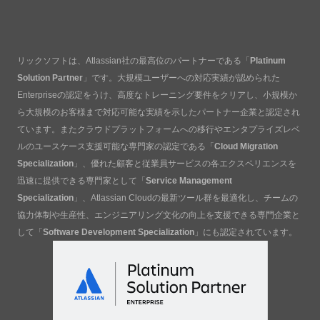
リックソフトは、Atlassian社の最高位のパートナーである「
Platinum
Solution Partner
」です。大規模ユーザーへの対応実績が認められた
Enterpriseの認定をうけ、高度なトレーニング要件をクリアし、小規模か
ら大規模のお客様まで対応可能な実績を示したパートナー企業と認定され
ています。またクラウドプラットフォームへの移行やエンタプライズレベ
ルのユースケース支援可能な専門家の認定である「
Cloud Migration
Specialization
」、優れた顧客と従業員サービスの各エクスペリエンスを
迅速に提供できる専門家として「
Service Management
Specialization
」、Atlassian Cloudの最新ツール群を最適化し、チームの
協力体制や生産性、エンジニアリング文化の向上を支援できる専門企業と
して「
Software Development Specialization
」にも認定されています。