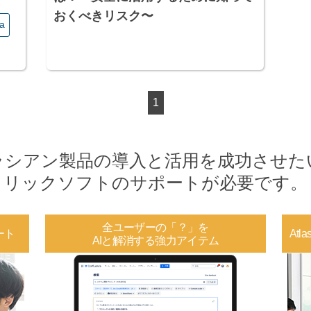
おくべきリスク〜
ra
1
ラシアン製品の導入と活用を
成功させた
リックソフトのサポートが
必要です。
全ユーザーの「？」を
ート
At
AIと解消する強力アイテム