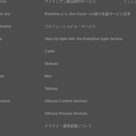
ence
アトラシアン製品BPOサービス
ミッシ
or Jira
Redmine から Jira Cloud への移行支援サービス
沿革
fluence
プロフェッショナル・サービス
ra
Step-Up Agile with Jira Enterprise Agile Service
Cadre
Workato
ast
Miro
Tableau
luence
Alfresco Content Services
Alfresco Process Services
クラウド・運用基盤について