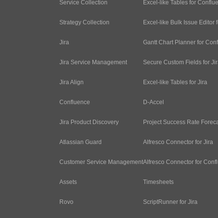
Service Collection
Excel-like Tables for Conflu
Strategy Collection
Excel-like Bulk Issue Editor f
Jira
Gantt Chart Planner for Con
Jira Service Management
Secure Custom Fields for Ji
Jira Align
Excel-like Tables for Jira
Confluence
D-Accel
Jira Product Discovery
Project Success Rate Forec
Atlassian Guard
Alfresco Connector for Jira
Customer Service Management
Alfresco Connector for Conf
Assets
Timesheets
Rovo
ScriptRunner for Jira