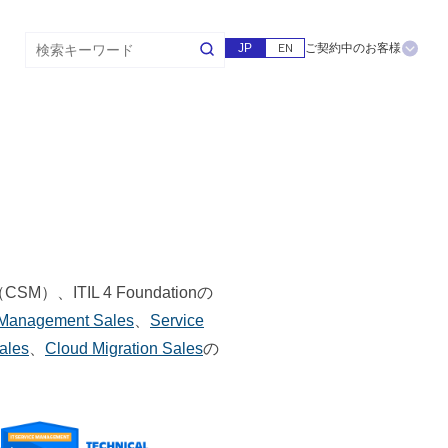
JP
EN
ご契約中のお客様
TIL 4 Foundationの
 Management Sales
、
Service
ales
、
Cloud Migration Sales
の