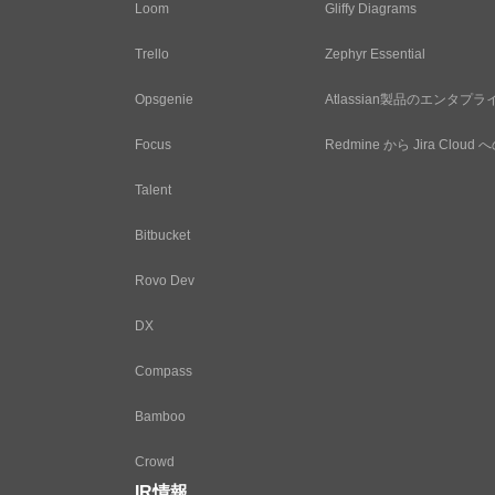
Loom
Gliffy Diagrams
Trello
Zephyr Essential
Opsgenie
Atlassian製品のエンタ
Focus
Redmine から Jira Clo
Talent
Bitbucket
Rovo Dev
DX
Compass
Bamboo
Crowd
IR情報