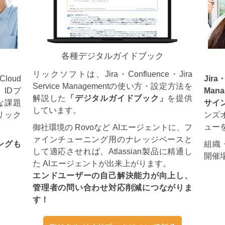
各種デジタルガイドブック
リックソフトは、Jira・Confluence・Jira
loud
Jira
Service Managementの使い方・設定方法を
IDプ
Man
解説した
「デジタルガイドブック」
を提供
な課題
サイ
しています。
リック
ンズ
ュー
御社環境の Rovoなど AIエージェントに、フ
ァインチューニング用のナレッジベースと
ングも
組織
して適応させれば、Atlassian製品に精通し
開催
た AIエージェントが出来上がります。
エンドユーザーの自己解決能力が向上し、
管理者の問い合わせ対応削減につながりま
す！