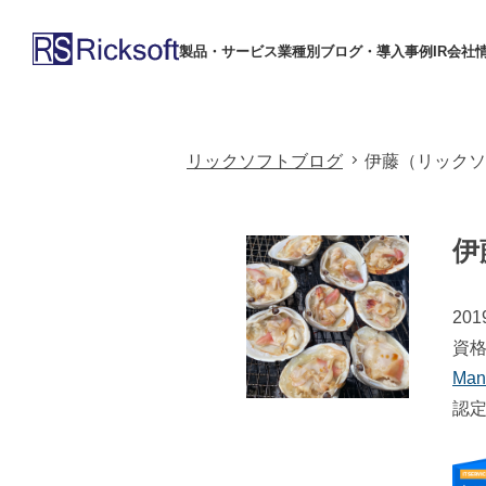
製品・サービス
業種別
ブログ・導入事例
IR
会社
リックソフトブログ
伊藤（リックソ
伊
20
資格
Man
認