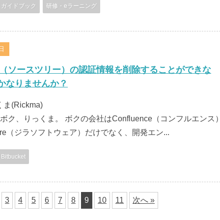
ガイドブック
研修・eラーニング
4日
tree（ソースツリー）の認証情報を削除することができな
かなりませんか？
くま(Rickma)
ボク、りっくま。 ボクの会社はConfluence（コンフルエンス
ftware（ジラソフトウェア）だけでなく、開発エン...
Bitbucket
3
4
5
6
7
8
9
10
11
次へ »