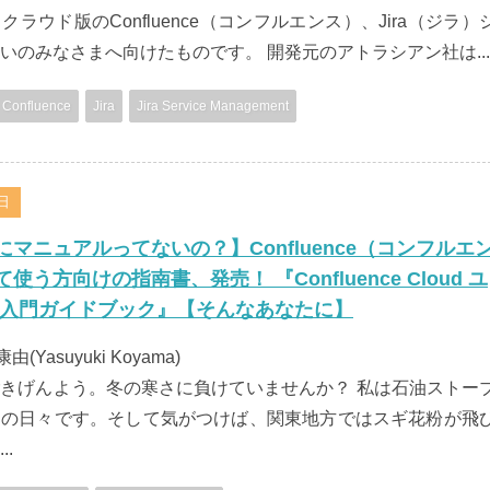
ラウド版のConfluence（コンフルエンス）、Jira（ジラ）
いのみなさまへ向けたものです。 開発元のアトラシアン社は...
Confluence
Jira
Jira Service Management
1日
マニュアルってないの？】Confluence（コンフルエ
使う方向けの指南書、発売！ 『Confluence Cloud ユ
 入門ガイドブック』【そんなあなたに】
康由(Yasuyuki Koyama)
きげんよう。冬の寒さに負けていませんか？ 私は石油ストー
りの日々です。そして気がつけば、関東地方ではスギ花粉が飛
.