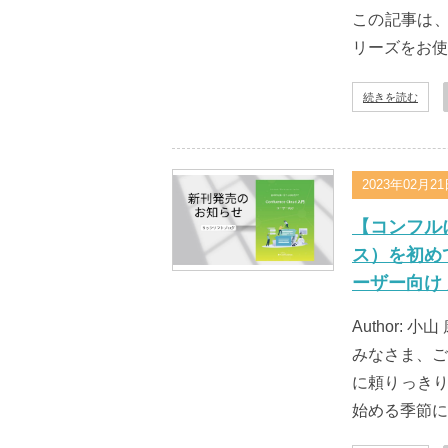
この記事は、ク
リーズをお使
続きを読む
2023年02月2
【コンフルに
ス）を初めて
ーザー向け
Author: 小山 
みなさま、ご
に頼りっき
始める季節に..