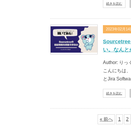
続きを読む
2023年02月1
Source
い。なんと
Author: りっ
こんにちは、
とJira So
続きを読む
« 前へ
1
2