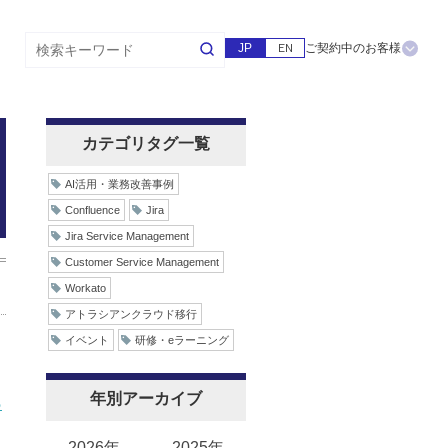
JP
EN
ご契約中のお客様
カテゴリタグ一覧
AI活⽤・業務改善事例
Confluence
Jira
Jira Service Management
Customer Service Management
Workato
アトラシアンクラウド移行
イベント
研修・eラーニング
年別アーカイブ
る
2026年
2025年