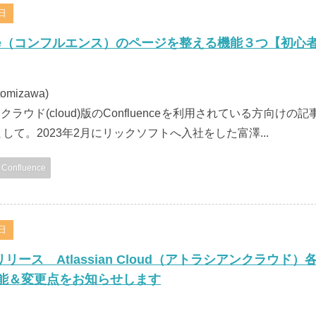
2日
ence（コンフルエンス）のページを整える機能３つ【初心
tomizawa)
ラウド(cloud)版のConfluenceを利用されている方向けの記
して。2023年2月にリックソフトへ入社をした富澤...
Confluence
7日
リリース Atlassian Cloud（アトラシアンクラウド）
能＆変更点をお知らせします