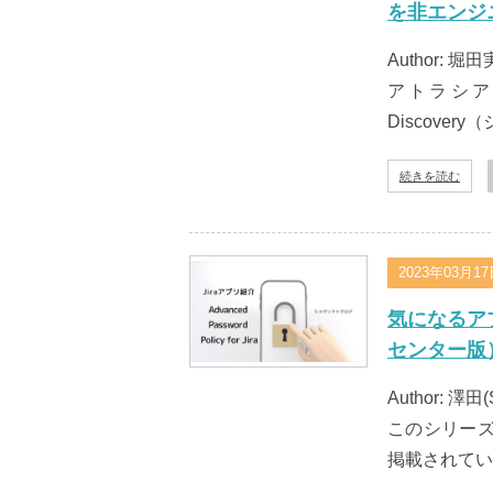
を非エンジ
Author: 堀田実
アトラシアン
Discove
続きを読む
2023年03月1
気になるアプリ：
センター版
Author: 澤田(
このシリーズは
掲載されてい