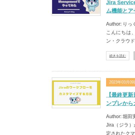
Jira Se
ム機能とア
Author: りっ
こんにちは、ぼ
ン・クラウド） 
続きを読む
2023年03月0
【最終更新日
ンプレから
Author: 堀田実
Jira（ジ
定されたクマ