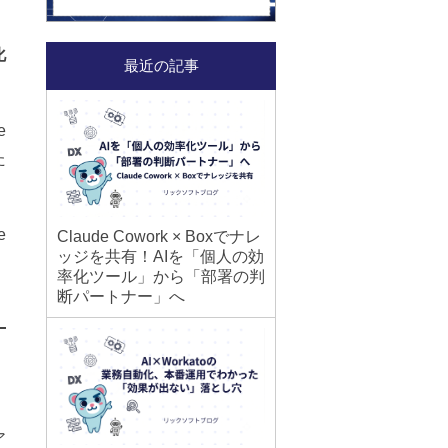
化
最近の記事
e
た
e
Claude Cowork × Boxでナレ
ッジを共有！AIを「個人の効
率化ツール」から「部署の判
断パートナー」へ
ア