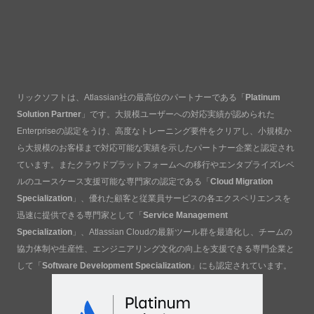
リックソフトは、Atlassian社の最高位のパートナーである「
Platinum
Solution Partner
」です。大規模ユーザーへの対応実績が認められた
Enterpriseの認定をうけ、高度なトレーニング要件をクリアし、小規模か
ら大規模のお客様まで対応可能な実績を示したパートナー企業と認定され
ています。またクラウドプラットフォームへの移行やエンタプライズレベ
ルのユースケース支援可能な専門家の認定である「
Cloud Migration
Specialization
」、優れた顧客と従業員サービスの各エクスペリエンスを
迅速に提供できる専門家として「
Service Management
Specialization
」、Atlassian Cloudの最新ツール群を最適化し、チームの
協力体制や生産性、エンジニアリング文化の向上を支援できる専門企業と
して「
Software Development Specialization
」にも認定されています。