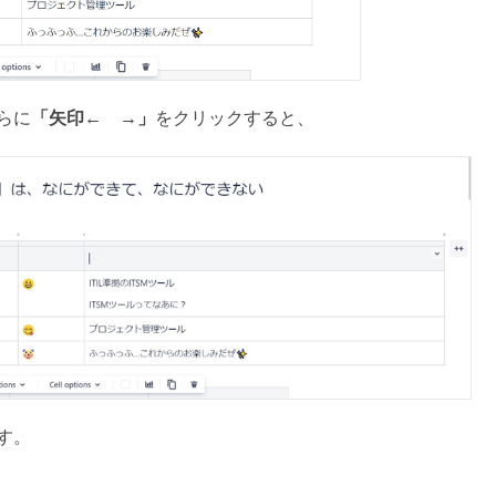
らに
「矢印← →」
をクリックすると、
す。