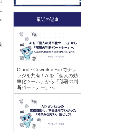
ル
最近の記事
機
Claude Cowork × Boxでナレ
ッジを共有！AIを「個人の効
率化ツール」から「部署の判
断パートナー」へ