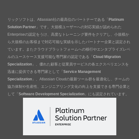
リックソフトは、Atlassian社の最高位のパートナーである「
Platinum
Solution Partner
」です。大規模ユーザーへの対応実績が認められた
Enterpriseの認定をうけ、高度なトレーニング要件をクリアし、小規模か
ら大規模のお客様まで対応可能な実績を示したパートナー企業と認定され
ています。またクラウドプラットフォームへの移行やエンタプライズレベ
ルのユースケース支援可能な専門家の認定である「
Cloud Migration
Specialization
」、優れた顧客と従業員サービスの各エクスペリエンスを
迅速に提供できる専門家として「
Service Management
Specialization
」、Atlassian Cloudの最新ツール群を最適化し、チームの
協力体制や生産性、エンジニアリング文化の向上を支援できる専門企業と
して「
Software Development Specialization
」にも認定されています。