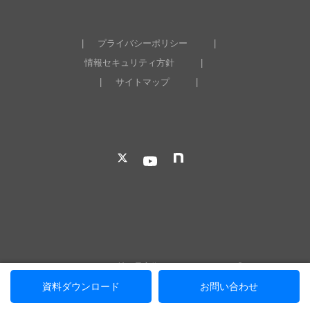
プライバシーポリシー
情報セキュリティ方針
サイトマップ
リックソフトは、Atlassian社の最高位のパートナーである「
Platinum
Solution Partner
」です。大規模ユーザーへの対応実績が認められた
資料ダウンロード
お問い合わせ
Enterpriseの認定をうけ、高度なトレーニング要件をクリアし、小規模か