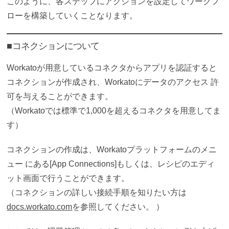
このように、各ステップにアクションを設定してワークフ
ローを構築していくことなります。
■コネクションについて
Workatoが用意しているコネクタから
アプリを認証すると
コネクションが作成され、
Workato
にデータのアクセス 許
可を与えることができます。
（Workato
では標準で1,
000
を超えるコネクタ
を用意してま
す）
コネクションの作成は、
Workato
プラットフォームのメニ
ュー にある
[App Connections]もしくは、
レシピのエディ
ット画面で行うことができます。
（
コネクションの詳しい接続手順を知りたい方は
docs.workato.com
を参照してください。
）