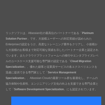
リックソフトは、Atlassian社の最高位のパートナーである「
Platinum
Solution Partner
」です。大規模ユーザーへの対応実績が認められた
Enterpriseの認定をうけ、高度なトレーニング要件をクリアし、小規模か
ら大規模のお客様まで対応可能な実績を示したパートナー企業と認定され
ています。またクラウドプラットフォームへの移行やエンタプライズレベ
ルのユースケース支援可能な専門家の認定である「
Cloud Migration
Specialization
」、優れた顧客と従業員サービスの各エクスペリエンスを
迅速に提供できる専門家として「
Service Management
Specialization
」、Atlassian Cloudの最新ツール群を最適化し、チームの
協力体制や生産性、エンジニアリング文化の向上を支援できる専門企業と
して「
Software Development Specialization
」にも認定されています。