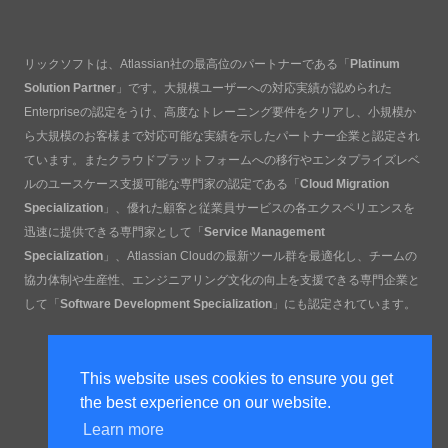
リックソフトは、Atlassian社の最高位のパートナーである「
Platinum
Solution Partner
」です。大規模ユーザーへの対応実績が認められた
Enterpriseの認定をうけ、高度なトレーニング要件をクリアし、小規模か
ら大規模のお客様まで対応可能な実績を示したパートナー企業と認定され
ています。またクラウドプラットフォームへの移行やエンタプライズレベ
ルのユースケース支援可能な専門家の認定である「
Cloud Migration
Specialization
」、優れた顧客と従業員サービスの各エクスペリエンスを
迅速に提供できる専門家として「
Service Management
Specialization
」、Atlassian Cloudの最新ツール群を最適化し、チームの
協力体制や生産性、エンジニアリング文化の向上を支援できる専門企業と
して「
Software Development Specialization
」にも認定されています。
This website uses cookies to ensure you get
the best experience on our website.
Learn more