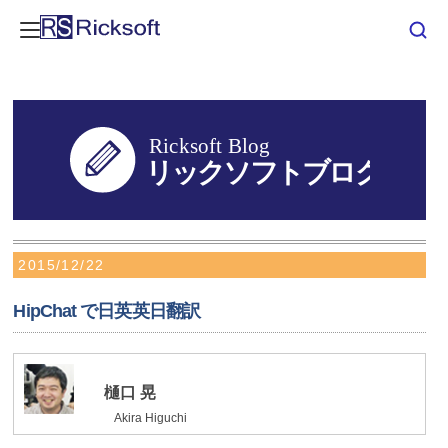
2015/12/22
HipChat で日英英日翻訳
樋口 晃
Akira Higuchi