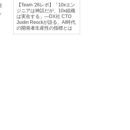
【Team '26レポ】「10xエン
用
ジニアは神話だが、10x組織
ッ
は実在する」―DX社 CTO
Justin Reockが語る、AI時代
の開発者生産性の指標とは
、