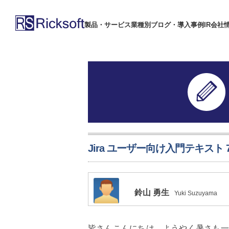
製品・サービス
業種別
ブログ・導入事例
IR
会社
Jira ユーザー向け入門テキスト 7
鈴山 勇生
Yuki Suzuyama
皆さんこんにちは、ようやく暑さも一