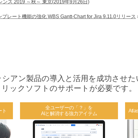
2019 ～秋～ 東京(2019年9月26日)
ト機能の強化 WBS Gantt-Chart for Jira 9.11.0リリース
ラシアン製品の導入と活用を
成功させた
リックソフトのサポートが
必要です。
全ユーザーの「？」を
ート
At
AIと解消する強力アイテム