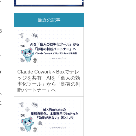
最近の記事
3
し
方
Claude Cowork × Boxでナレ
ッジを共有！AIを「個人の効
率化ツール」から「部署の判
断パートナー」へ
い
に
く