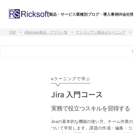
製品・サービス
業種別
ブログ・導入事例
IR
会社
TOP
Atlassian製品・アプリ一覧
アトラシアン製品 eラーニング
eラーニングで学ぶ
Jira 入門コース
実務で役立つスキルを習得する
Jiraの基本的な機能の使い方、チーム作業
ついて学習します。課題の作成・編集・コ