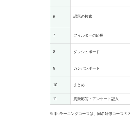
課題の検索
6
7
フィルターの応用
8
ダッシュボード
9
カンバンボード
10
まとめ
11
質疑応答・アンケート記入
※本eラーニングコースは、同名研修コースの