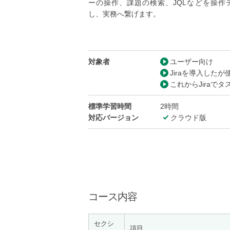
ーの操作、課題の検索、JQLなどを操作
し、実務へ繋げます。
対象者
ユーザー向け
Jiraを導入した
これからJiraで
標準学習時間
2時間
対応バージョン
クラウド版
コース内容
セクシ
項目