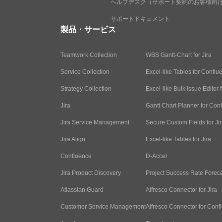
ヘルプデスク（サポート契約のお客様向
サポートドキュメント
製品・サービス
Teamwork Collection
WBS Gantt-Chart for Jira
Service Collection
Excel-like Tables for Conflu
Strategy Collection
Excel-like Bulk Issue Editor f
Jira
Gantt Chart Planner for Con
Jira Service Management
Secure Custom Fields for Ji
Jira Align
Excel-like Tables for Jira
Confluence
D-Accel
Jira Product Discovery
Project Success Rate Forec
Atlassian Guard
Alfresco Connector for Jira
Customer Service Management
Alfresco Connector for Conf