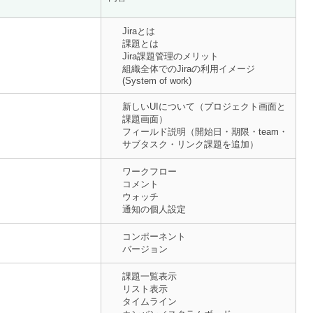
Jiraとは
課題とは
Jira課題管理のメリット
組織全体でのJiraの利用イメージ
(System of work)
新しいUIについて（プロジェクト画面と
課題画面）
フィールド説明（開始日・期限・team・
サブタスク・リンク課題を追加）
ワークフロー
コメント
ウォッチ
通知の個人設定
コンポーネント
バージョン
課題一覧表示
リスト表示
タイムライン