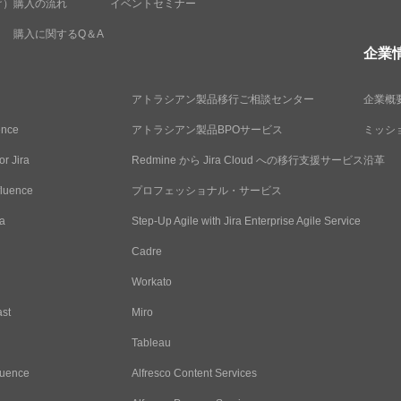
け）
購入の流れ
イベントセミナー
購入に関するQ＆A
企業
アトラシアン製品移行ご相談センター
企業概
ence
アトラシアン製品BPOサービス
ミッシ
or Jira
Redmine から Jira Cloud への移行支援サービス
沿革
fluence
プロフェッショナル・サービス
ra
Step-Up Agile with Jira Enterprise Agile Service
Cadre
Workato
ast
Miro
Tableau
luence
Alfresco Content Services