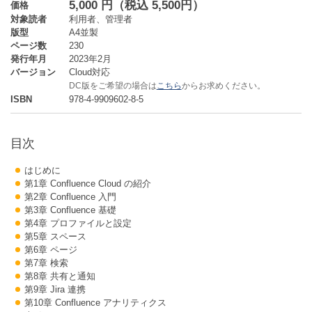
5,000 円（税込 5,500円）
価格
対象読者
利用者、管理者
版型
A4並製
ページ数
230
発行年月
2023年2月
バージョン
Cloud対応
DC版をご希望の場合は
こちら
からお求めください。
ISBN
978-4-9909602-8-5
目次
はじめに
第1章 Confluence Cloud の紹介
第2章 Confluence 入門
第3章 Confluence 基礎
第4章 プロファイルと設定
第5章 スペース
第6章 ページ
第7章 検索
第8章 共有と通知
第9章 Jira 連携
第10章 Confluence アナリティクス