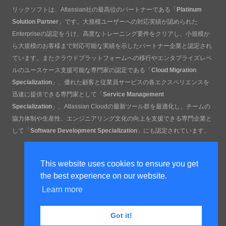
リックソフトは、Atlassian社の最高位のパートナーである「
Platinum
Solution Partner
」です。大規模ユーザーへの対応実績が認められた
Enterpriseの認定をうけ、高度なトレーニング要件をクリアし、小規模か
ら大規模のお客様まで対応可能な実績を示したパートナー企業と認定され
ています。またクラウドプラットフォームへの移行やエンタプライズレベ
ルのユースケース支援可能な専門家の認定である「
Cloud Migration
Specialization
」、優れた顧客と従業員サービスの各エクスペリエンスを
迅速に提供できる専門家として「
Service Management
Specialization
」、Atlassian Cloudの最新ツール群を最適化し、チームの
協力体制や生産性、エンジニアリング文化の向上を支援できる専門企業と
して「
Software Development Specialization
」にも認定されています。
This website uses cookies to ensure you get
the best experience on our website.
Learn more
Got it!