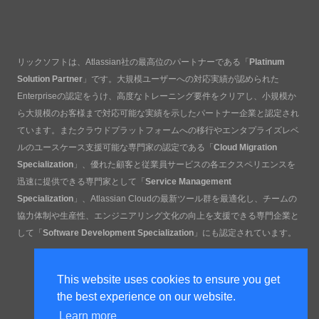
リックソフトは、Atlassian社の最高位のパートナーである「
Platinum
Solution Partner
」です。大規模ユーザーへの対応実績が認められた
Enterpriseの認定をうけ、高度なトレーニング要件をクリアし、小規模か
ら大規模のお客様まで対応可能な実績を示したパートナー企業と認定され
ています。またクラウドプラットフォームへの移行やエンタプライズレベ
ルのユースケース支援可能な専門家の認定である「
Cloud Migration
Specialization
」、優れた顧客と従業員サービスの各エクスペリエンスを
迅速に提供できる専門家として「
Service Management
Specialization
」、Atlassian Cloudの最新ツール群を最適化し、チームの
協力体制や生産性、エンジニアリング文化の向上を支援できる専門企業と
して「
Software Development Specialization
」にも認定されています。
This website uses cookies to ensure you get
the best experience on our website.
Learn more