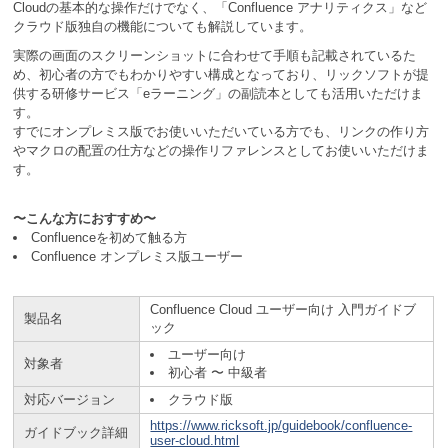
Cloudの基本的な操作だけでなく、「Confluence アナリティクス」など
クラウド版独自の機能についても解説しています。
実際の画面のスクリーンショットに合わせて手順も記載されているた
め、初心者の方でもわかりやすい構成となっており、リックソフトが提
供する研修サービス「eラーニング」の副読本としても活用いただけま
す。
すでにオンプレミス版でお使いいただいている方でも、リンクの作り方
やマクロの配置の仕方などの操作リファレンスとしてお使いいただけま
す。
〜こんな方におすすめ〜
Confluenceを初めて触る方
Confluence オンプレミス版ユーザー
Confluence Cloud ユーザー向け 入門ガイドブ
製品名
ック
ユーザー向け
対象者
初心者 〜 中級者
対応バージョン
クラウド版
https://www.ricksoft.jp/guidebook/confluence-
ガイドブック詳細
user-cloud.html