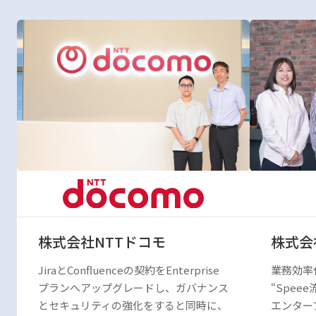
株式会社Speee
アイペ
業務効率化と品質向上を実現する
Confl
“Speee流” Trello活用術
有基盤を
エンタープライズプランの導入でよりセ
的な向上