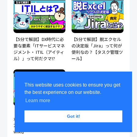
【5分で解説】DX時代に必
【5分で解説】脱エクセル
要な要素「ITサービスマネ
の決定版「Jira」って何が
ジメント・ ITIL（アイティ
便利なの？【タスク管理ツ
ル）」って何だクマ!?
ール】
This website uses cookies to ensure you get
the best experience on our website.
Learn more
【5分で解説】クマでも分
Got it!
かる！Confluenceの使い
方【ナレッジ管理＆社内
wiki】