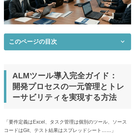
expand_more
このページの目次
ALMツール導入完全ガイド：開発プロセスの一元管理とト
レーサビリティを実現する方法
ALMツール導入完全ガイド：
ALMツールとは？ 開発ライフサイクルを一元管理す
る仕組みと必要性
開発プロセスの一元管理とトレ
ALM（アプリケーション・ライフサイクル管理）の4
ーサビリティを実現する方法
つの基本プロセス
何が違う？ ALMツールとPMツール（プロジェクト管理）
の決定的な違い
「要件定義はExcel、タスク管理は個別のツール、ソース
導入時にチェック！ ALMツールを選ぶときの4つの比較基
コードはGit、テスト結果はスプレッドシート……」
準