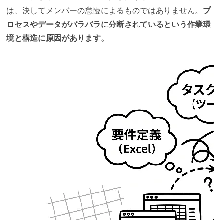
は、決してメンバーの怠慢によるものではありません。
プ
1. 開発プロセスの透明化による手戻りの削減と品質
ロセスやデータがバラバラに分断されているという作業環
向上
境と構造に原因があります。
2. 厳格な変更管理の実現による監査対応・ガバナン
スの強化
3. 他社の生々しい失敗と、そこから学んだ「現実的
な乗り越え方」
ユースケース（１）：進捗と成果物を紐付け、多社
間開発を統制した「大樹生命保険株式会社」の事例
ユースケース（２）：データの可視化でプロセス改
善を成し遂げた「マツダ株式会社」の事例
リックソフトが支援するALM構築｜Jiraを活用した「ツー
ル乱立」の解消とガバナンス統制
散らばったツールをJiraに集約し、要件からコード、
テストまでを一本の線で繋ぐ