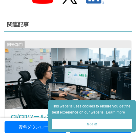
関連記事
開発部門
This website uses cookies to ensure you get the
best experience on our website.
Learn more
CI/CDツールとは？仕組みや導入メリッ
Got it!
ト、比較・選び方を解説
資料ダウンロード
お問い合わせ