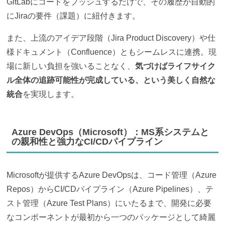
GitLabにコードをプッシュするだけで、その履歴が自動的
にJiraの要件（課題）に紐付きます。
また、上流のアイデア段階（Jira Product Discovery）や仕
様ドキュメント（Confluence）ともシームレスに連携。現
場に新しい負担を強いることなく、
気づけばライフサイク
ル全体の追跡可能性が完成している、という美しく自然な
統合
を実現します。
Azure DevOps（Microsoft）：MS系システムと
の親和性と強力なCI/CDパイプライン
Microsoftが提供するAzure DevOpsは、コード管理（Azure
Repos）からCI/CDパイプライン（Azure Pipelines）、テ
スト管理（Azure Test Plans）にいたるまで、開発に必要
なコンポーネントが最初から一つのパッケージとして綺麗