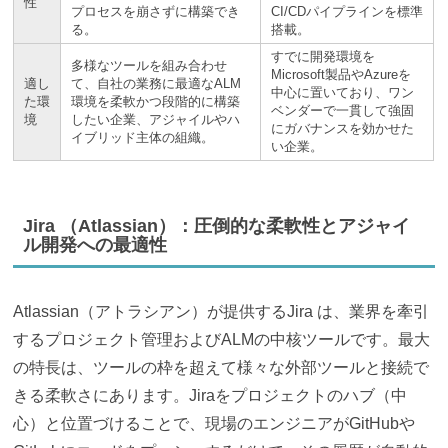
性
プロセスを崩さずに構築でき
CI/CDパイプラインを標準
る。
搭載。
すでに開発環境を
多様なツールを組み合わせ
Microsoft製品やAzureを
適し
て、自社の業務に最適なALM
中心に置いており、ワン
た環
環境を柔軟かつ段階的に構築
ベンダーで一貫して強固
境
したい企業、アジャイルやハ
にガバナンスを効かせた
イブリッド主体の組織。
い企業。
Jira （Atlassian）：圧倒的な柔軟性とアジャイ
ル開発への最適性
Atlassian（アトラシアン）が提供するJira は、業界を牽引
するプロジェクト管理およびALMの中核ツールです。最大
の特長は、ツールの枠を超えて様々な外部ツールと接続で
きる柔軟さにあります。Jiraをプロジェクトのハブ（中
心）と位置づけることで、現場のエンジニアがGitHubや