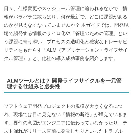
日々、仕様変更やスケジュール管理に追われるなかで、情
1. 既存の開発環境やCI/CDツールとの連携性の高さ
報がバラバラに散らばり、何が最新で、どこに課題がある
2. 要件定義からテスト結果までを紐付ける「トレー
のかが見えなくなっていませんか？ 本ガイドでは、開発現
サビリティ機能」の充実度
場で頻発する情報のサイロ化や「管理のための管理」とい
3. 自社の開発手法（アジャイル・ウォーターフォー
う課題に寄り添い、プロセスの透明化と確実なトレーサビ
ル）への対応力
リティをもたらす「ALM（アプリケーション・ライフサイ
4. クラウド（SaaS）対応と高度なセキュリティ認証
クル管理）」と、他社の導入成功事例を紹介します。
の有無
【2026年最新】おすすめの代表的なALMツール2選の特徴
比較
ALMツールとは？ 開発ライフサイクルを一元管
理する仕組みと必要性
Jira （Atlassian）：圧倒的な柔軟性とアジャイル開
発への最適性
ソフトウェア開発プロジェクトの規模が大きくなるにつ
Azure DevOps（Microsoft）：MS系システムとの親
れ、現場では目に見えない「情報の断絶」が増えていきま
和性と強力なCI/CDパイプライン
す。要件の意図がエンジニアに伝わっていなかったり、テ
企業がALMツールを導入して開発プロセスを効率化する3
スト漏れがリリース直前に発覚したりといったトラブル
つのメリット