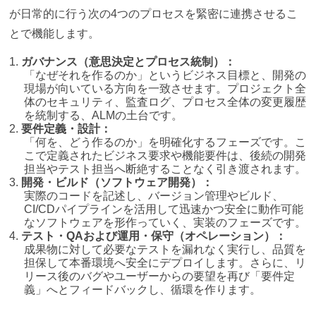
が日常的に行う次の4つのプロセスを緊密に連携させるこ
とで機能します。
ガバナンス（意思決定とプロセス統制）：
「なぜそれを作るのか」というビジネス目標と、開発の
現場が向いている方向を一致させます。プロジェクト全
体のセキュリティ、監査ログ、プロセス全体の変更履歴
を統制する、ALMの土台です。
要件定義・設計：
「何を、どう作るのか」を明確化するフェーズです。こ
こで定義されたビジネス要求や機能要件は、後続の開発
担当やテスト担当へ断絶することなく引き渡されます。
開発・ビルド（ソフトウェア開発）：
実際のコードを記述し、バージョン管理やビルド、
CI/CDパイプラインを活用して迅速かつ安全に動作可能
なソフトウェアを形作っていく、実装のフェーズです。
テスト・QAおよび運用・保守（オペレーション）：
成果物に対して必要なテストを漏れなく実行し、品質を
担保して本番環境へ安全にデプロイします。さらに、リ
リース後のバグやユーザーからの要望を再び「要件定
義」へとフィードバックし、循環を作ります。