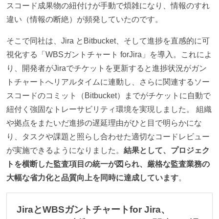
スコード成果物の紐付けが手動で煩雑になり、情報のすれ
違い（情報の断絶）が頻発していたのです。
そこで同社は、Jira とBitbucket、そして進捗を直感的に可
視化する「WBSガントチャート forJira」を導入。これによ
り、開発者がJiraでチケットを更新すると進捗状況がガン
トチャートへリアルタイムに連動し、さらに関連するソー
スコードのコミット（Bitbucket）までがチケットに自動で
紐付く強固なトレーサビリティ環境を実現しました。 組織
や拠点をまたいだ進捗の遅延理由がひと目で明らかにな
り、タスクや課題と照らし合わせた適切なコードレビュー
が実施できるようになりました。
結果として、プロジェク
トを横断した監査項目の統一が図られ、厳格な監査業務の
大幅な省力化と品質向上を同時に達成しています
。
JiraとWBSガントチャートfor Jira、