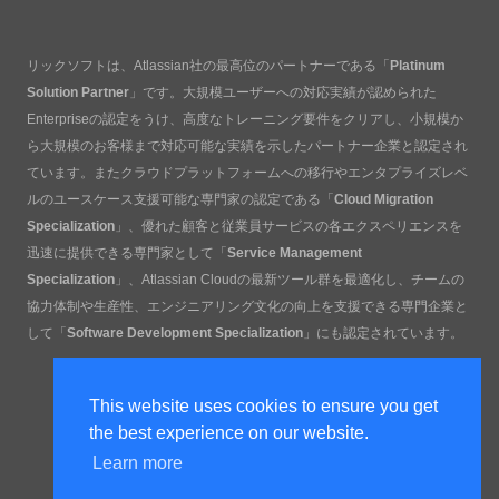
リックソフトは、Atlassian社の最高位のパートナーである「
Platinum
Solution Partner
」です。大規模ユーザーへの対応実績が認められた
Enterpriseの認定をうけ、高度なトレーニング要件をクリアし、小規模か
ら大規模のお客様まで対応可能な実績を示したパートナー企業と認定され
ています。またクラウドプラットフォームへの移行やエンタプライズレベ
ルのユースケース支援可能な専門家の認定である「
Cloud Migration
Specialization
」、優れた顧客と従業員サービスの各エクスペリエンスを
迅速に提供できる専門家として「
Service Management
Specialization
」、Atlassian Cloudの最新ツール群を最適化し、チームの
協力体制や生産性、エンジニアリング文化の向上を支援できる専門企業と
して「
Software Development Specialization
」にも認定されています。
This website uses cookies to ensure you get
the best experience on our website.
Learn more