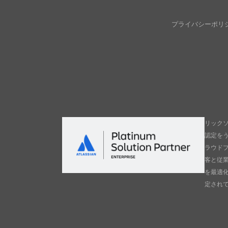
プライバシーポリ
リックソ
認定を
ラウド
客と従
を最適
定され