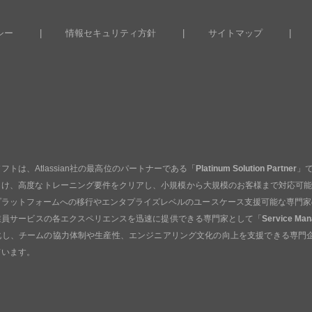
シー
情報セキュリティ方針
サイトマップ
フトは、Atlassian社の最高位のパートナーである「
Platinum Solution Partner
」で
うけ、高度なトレーニング要件をクリアし、小規模から大規模のお客様まで対応可
プラットフォームへの移行やエンタプライズレベルのユースケース支援可能な専門家
業員サービスの各エクスペリエンスを迅速に提供できる専門家として「
Service Man
化し、チームの協力体制や生産性、エンジニアリング文化の向上を支援できる専門
ています。