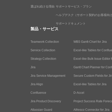
選ばれ続ける理由
サポートサービス・プラン
ヘルプデスク（サポート契約のお客様向
サポートドキュメント
製品・サービス
Teamwork Collection
WBS Gantt-Chart for Jira
Service Collection
Excel-like Tables for Conflu
Strategy Collection
Excel-like Bulk Issue Editor f
Jira
Gantt Chart Planner for Con
Jira Service Management
Secure Custom Fields for Ji
Jira Align
Excel-like Tables for Jira
Confluence
D-Accel
Jira Product Discovery
Project Success Rate Forec
Atlassian Guard
Alfresco Connector for Jira