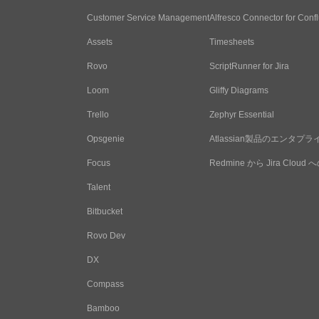
Customer Service Management
Alfresco Connector for Conf
Assets
Timesheets
Rovo
ScriptRunner for Jira
Loom
Gliffy Diagrams
Trello
Zephyr Essential
Opsgenie
Atlassian製品のエンタ
Focus
Redmine から Jira Clo
Talent
Bitbucket
Rovo Dev
DX
Compass
Bamboo