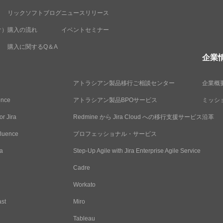
リックソフトブログ
ニュースリリース
け）
購入の流れ
イベントセミナー
購入に関するQ＆A
企業
アトラシアン製品移行ご相談センター
企業概
ence
アトラシアン製品BPOサービス
ミッシ
or Jira
Redmine から Jira Cloud への移行支援サービス
沿革
fluence
プロフェッショナル・サービス
ra
Step-Up Agile with Jira Enterprise Agile Service
Cadre
Workato
ast
Miro
Tableau