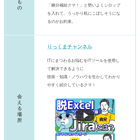
も
「糖分補給クマ！」と勢いよくシロップ
の
を入れて、うっかり机にこぼしそうにな
るのがお約束。
りっくまチャンネル
ITにまつわるお悩むをITツールを使用し
て解決できるように
技術・知識・ノウハウを生かしてわかり
やすく紹介しているクマ！
会
え
る
場
所