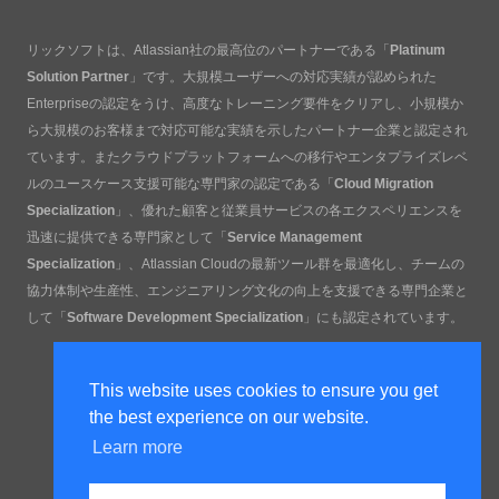
リックソフトは、Atlassian社の最高位のパートナーである「
Platinum
Solution Partner
」です。大規模ユーザーへの対応実績が認められた
Enterpriseの認定をうけ、高度なトレーニング要件をクリアし、小規模か
ら大規模のお客様まで対応可能な実績を示したパートナー企業と認定され
ています。またクラウドプラットフォームへの移行やエンタプライズレベ
ルのユースケース支援可能な専門家の認定である「
Cloud Migration
Specialization
」、優れた顧客と従業員サービスの各エクスペリエンスを
迅速に提供できる専門家として「
Service Management
Specialization
」、Atlassian Cloudの最新ツール群を最適化し、チームの
協力体制や生産性、エンジニアリング文化の向上を支援できる専門企業と
して「
Software Development Specialization
」にも認定されています。
This website uses cookies to ensure you get
the best experience on our website.
Learn more