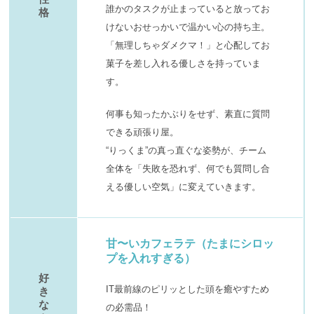
誰かのタスクが止まっていると放ってお
格
けないおせっかいで温かい心の持ち主。
「無理しちゃダメクマ！」と心配してお
菓子を差し入れる優しさを持っていま
す。
何事も知ったかぶりをせず、素直に質問
できる頑張り屋。
“りっくま”の真っ直ぐな姿勢が、チーム
全体を「失敗を恐れず、何でも質問し合
える優しい空気」に変えていきます。
甘〜いカフェラテ（たまにシロッ
プを入れすぎる）
好
IT最前線のピリッとした頭を癒やすため
き
な
の必需品！