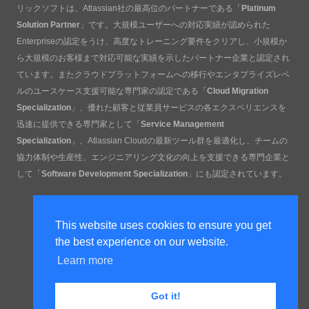
リックソフトは、Atlassian社の最高位のパートナーである「
Platinum
Solution Partner
」です。大規模ユーザーへの対応実績が認められた
Enterpriseの認定をうけ、高度なトレーニング要件をクリアし、小規模か
ら大規模のお客様まで対応可能な実績を示したパートナー企業と認定され
ています。またクラウドプラットフォームへの移行やエンタプライズレベ
ルのユースケース支援可能な専門家の認定である「
Cloud Migration
Specialization
」、優れた顧客と従業員サービスの各エクスペリエンスを
迅速に提供できる専門家として「
Service Management
Specialization
」、Atlassian Cloudの最新ツール群を最適化し、チームの
協力体制や生産性、エンジニアリング文化の向上を支援できる専門企業と
して「
Software Development Specialization
」にも認定されています。
This website uses cookies to ensure you get
the best experience on our website.
Learn more
Got it!