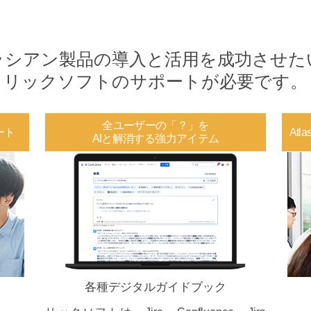
ラシアン製品の導入と活用を
成功させた
リックソフトのサポートが
必要です。
全ユーザーの「？」を
ート
At
AIと解消する強力アイテム
各種デジタルガイドブック