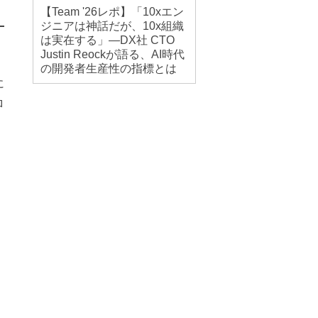
【Team '26レポ】「10xエン
ジニアは神話だが、10x組織
は実在する」―DX社 CTO
Justin Reockが語る、AI時代
の開発者生産性の指標とは
に
ロ